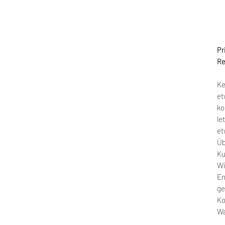
Pr
Re
Ke
et
ko
le
et
Üb
Ku
Wi
En
ge
Ko
W