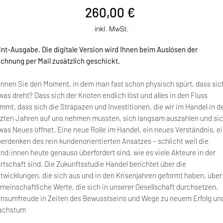
Preis
260,00 €
inkl. MwSt.
int-Ausgabe. Die digitale Version wird Ihnen beim Auslösen der
chnung per Mail zusätzlich geschickt.
nnen Sie den Moment, in dem man fast schon physisch spürt, dass sic
was dreht? Dass sich der Knoten endlich löst und alles in den Fluss
mmt, dass sich die Strapazen und Investitionen, die wir im Handel in d
tzten Jahren auf uns nehmen mussten, sich langsam auszahlen und si
was Neues öffnet. Eine neue Rolle im Handel, ein neues Verständnis, e
erdenken des rein kundenorientierten Ansatzes – schlicht weil die
nd:innen heute genauso überfordert sind, wie es viele Akteure in der
rtschaft sind. Die Zukunftsstudie Handel berichtet über die
twicklungen, die sich aus und in den Krisenjahren geformt haben, über
meinschaftliche Werte, die sich in unserer Gesellschaft durchsetzen,
nsumfreude in Zeiten des Bewusstseins und Wege zu neuem Erfolg un
achstum